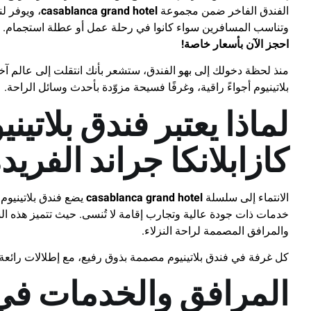
الفندق الفاخر ضمن مجموعة
casablanca grand hotel
، ويوفر لن
وتناسب المسافرين سواء كانوا في رحلة عمل أو عطلة استجمام.
احجز الآن بأسعار خاصة!
منذ لحظة دخولك إلى بهو الفندق، ستشعر بأنك انتقلت إلى عالم آخر
بلاتينيوم أجواءً راقية، وغرفًا فسيحة مزوّدة بأحدث وسائل الراحة.
لماذا يعتبر فندق بلاتين
كازابلانكا جراند الفريد
الانتماء إلى سلسلة
casablanca grand hotel
يضع فندق بلاتينيوم 
خدمات ذات جودة عالية وتجارب إقامة لا تُنسى. حيث تتميز هذه ا
والمرافق المصممة لراحة النزلاء.
كل غرفة في فندق بلاتينيوم مصممة بذوق رفيع، مع إطلالات رائع
المرافق والخدمات في ف