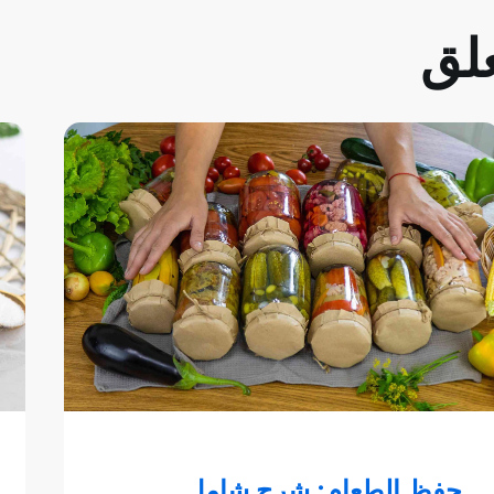
علق
حفظ الطعام: شرح شامل