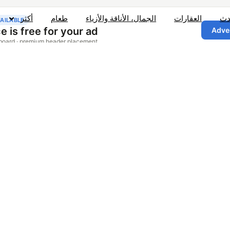
دث
العقارات
الجمال، الأناقة والأزياء
طعام
أكثر