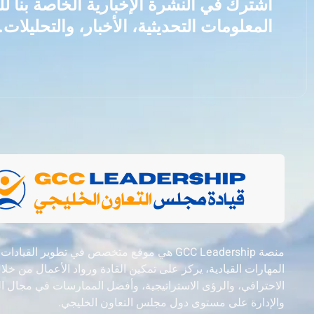
اشترك في النشرة الإخبارية الخاصة بنا 
المعلومات التحديثية، الأخبار، والتحليلات.
منصة GCC Leadership هي موقع متخصص في تطوير القيادات
المهارات القيادية، يركز على تمكين القادة ورواد الأعمال من خل
الاحترافي، والرؤى الاستراتيجية، وأفضل الممارسات في مجال ال
والإدارة على مستوى دول مجلس التعاون الخليجي.