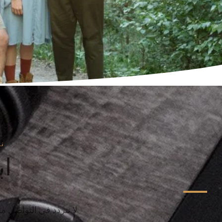
ن
اب
لا تتردد في التواصل م