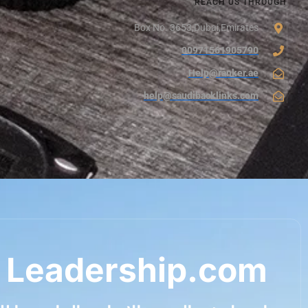
REACH US THROUGH
Box No. 3653,Dubai,Emirates
00971561905790
Help@ranker.ae
help@saudibacklinks.com
 Leadership.com