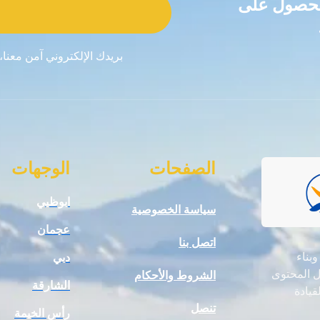
للحصول على
بريدك الإلكتروني آمن معنا،
الصفحات
الوجهات
ابوظبي
سياسة الخصوصية
عجمان
اتصل بنا
 وبناء
دبي
ال المحتوى
الشروط والأحكام
الشارقة
قيادة
تنصل
رأس الخيمة