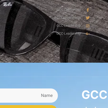
SOCIAL NETWORKS
GCC Leadership
@GCCLeadership
GCC-Leadership
GCC-Leadership
GCC