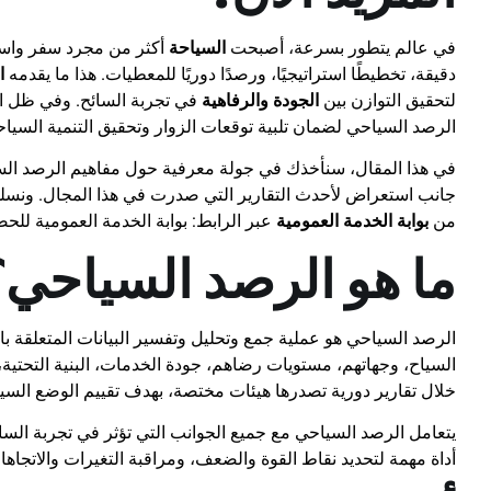
في عالم يتطور بسرعة، أصبحت
السياحة
أكثر من مجرد سفر واست
دقيقة، تخطيطًا استراتيجيًا، ورصدًا دوريًا للمعطيات. هذا ما يقدمه
ا
لتحقيق التوازن بين
الجودة والرفاهية
في تجربة السائح. وفي ظل ال
الرصد السياحي لضمان تلبية توقعات الزوار وتحقيق التنمية السياح
في هذا المقال، سنأخذك في جولة معرفية حول مفاهيم الرصد السيا
جانب استعراض لأحدث التقارير التي صدرت في هذا المجال. ونسلط 
من
بوابة الخدمة العمومية
عبر الرابط: بوابة الخدمة العمومية لل
ما هو الرصد السياحي؟
الرصد السياحي هو عملية جمع وتحليل وتفسير البيانات المتعلقة 
السياح، وجهاتهم، مستويات رضاهم، جودة الخدمات، البنية التحتية
خلال تقارير دورية تصدرها هيئات مختصة، بهدف تقييم الوضع السيا
يتعامل الرصد السياحي مع جميع الجوانب التي تؤثر في تجربة السائح،
أداة مهمة لتحديد نقاط القوة والضعف، ومراقبة التغيرات والاتجاه