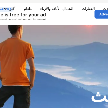
دث
العقارات
الجمال، الأناقة والأزياء
طعام
أكثر
يث