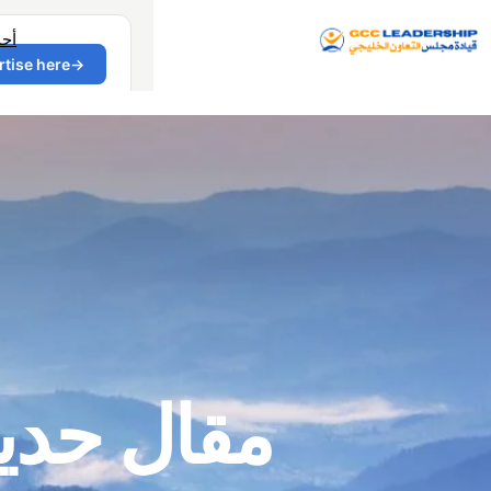
أح
مقال حد