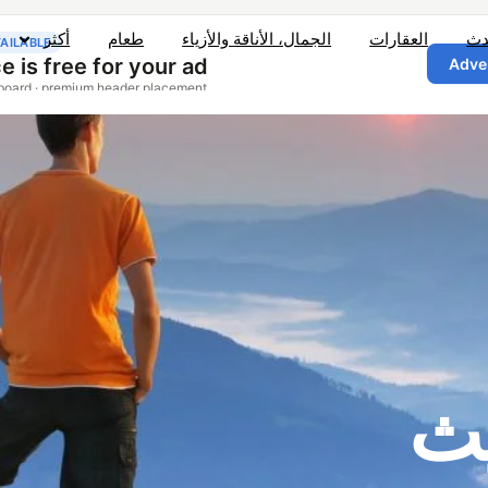
دث
العقارات
الجمال، الأناقة والأزياء
طعام
أكثر
يث