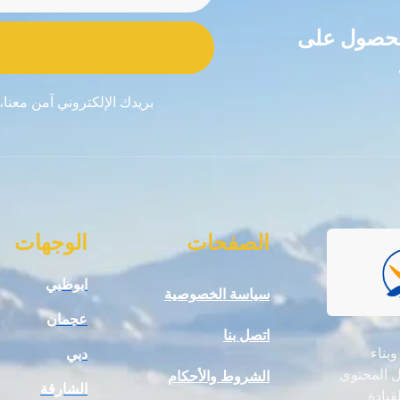
للحصول على
بريدك الإلكتروني آمن معنا،
الصفحات
الوجهات
ابوظبي
سياسة الخصوصية
عجمان
اتصل بنا
 وبناء
دبي
ال المحتوى
الشروط والأحكام
الشارقة
قيادة