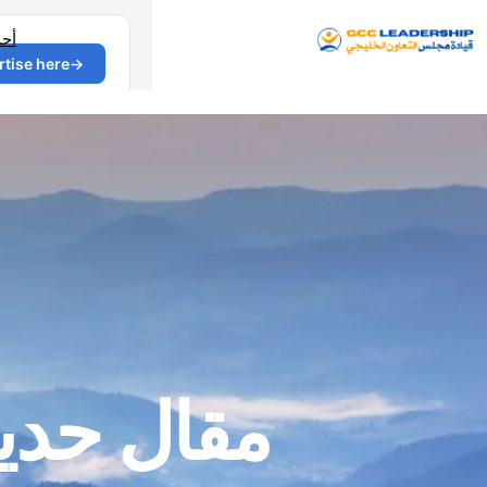
أح
مقال حد