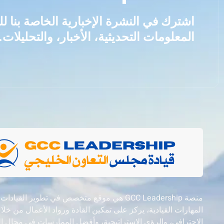
اشترك في النشرة الإخبارية الخاصة بنا 
المعلومات التحديثية، الأخبار، والتحليلات.
منصة GCC Leadership هي موقع متخصص في تطوير القيادات
المهارات القيادية، يركز على تمكين القادة ورواد الأعمال من خل
الاحترافي، والرؤى الاستراتيجية، وأفضل الممارسات في مجال ال