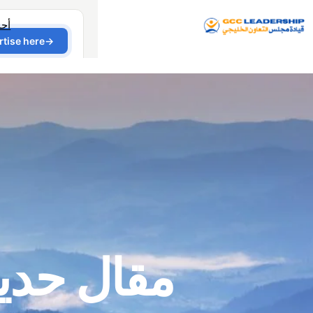
أح
مقال حد