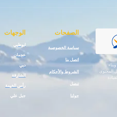
الصفحات
الوجهات
ابوظبي
سياسة الخصوصية
عجمان
اتصل بنا
 وبناء
دبي
ال المحتوى
الشروط والأحكام
الشارقة
قيادة
تنصل
رأس الخيمة
حولنا
جبل علي