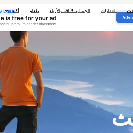
دث
العقارات
الجمال، الأناقة والأزياء
طعام
أكثر
يث