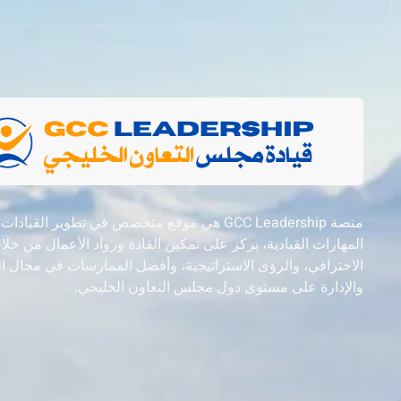
منصة GCC Leadership هي موقع متخصص في تطوير القيادات
المهارات القيادية، يركز على تمكين القادة ورواد الأعمال من خل
الاحترافي، والرؤى الاستراتيجية، وأفضل الممارسات في مجال ال
والإدارة على مستوى دول مجلس التعاون الخليجي.