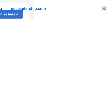
أح
مقال حد