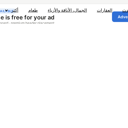
دث
العقارات
الجمال، الأناقة والأزياء
طعام
أكثر
يث