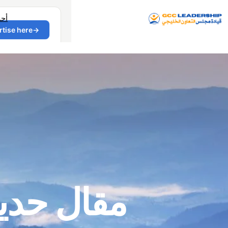
أح
مقال حد