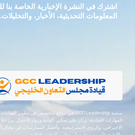
اشترك في النشرة الإخبارية الخاصة بنا 
المعلومات التحديثية، الأخبار، والتحليلات.
منصة GCC Leadership هي موقع متخصص في تطوير القيادات
المهارات القيادية، يركز على تمكين القادة ورواد الأعمال من خل
الاحترافي، والرؤى الاستراتيجية، وأفضل الممارسات في مجال ال
والإدارة على مستوى دول مجلس التعاون الخليجي.