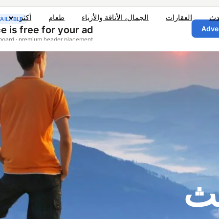
دث
العقارات
الجمال، الأناقة والأزياء
طعام
أكثر
يث