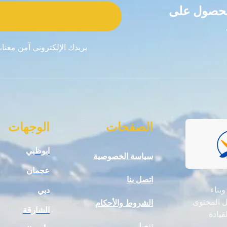
للحصول على
بريدك الإلكتروني آمن معنا،
الصفحات
الوجهات
ابوظبي
سياسة الخصوصية
عجمان
اتصل بنا
 وبناء
دبي
ال المحتوى
الشروط والأحكام
الشارقة
قيادة
تنصل