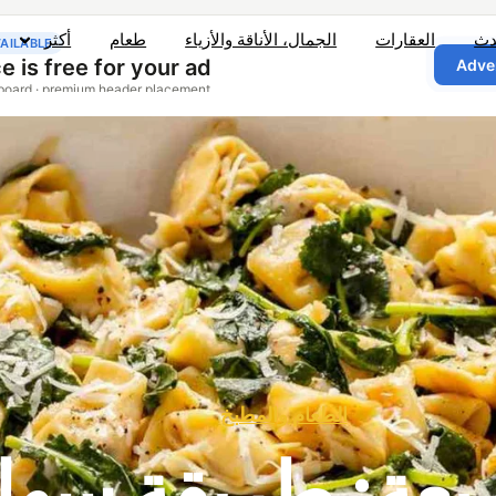
دث
العقارات
الجمال، الأناقة والأزياء
طعام
أكثر
الطعام والمطبخ
ة: طريقة سهلة