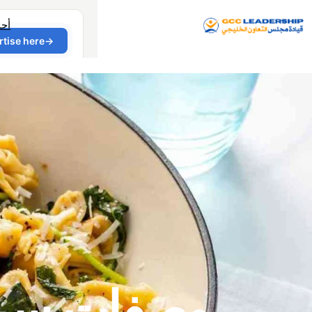
أح
وصفات سريع