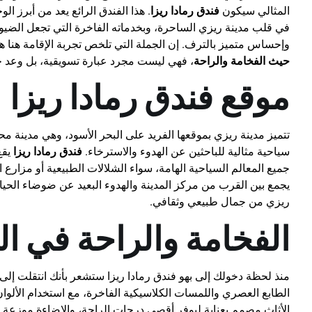
المثالي سيكون
فندق رمادا ريزا
. هذا الفندق الرائع يعد من أبرز ا
في قلب مدينة ريزي الساحرة، وبخدماته الفاخرة التي تجعل الضي
وإحساس متميز بالترف. إن الجملة التي تلخص تجربة الإقامة هنا 
حيث الفخامة والراحة
، فهي ليست مجرد عبارة تسويقية، بل وعد ح
موقع فندق رمادا ريزا
تتميز مدينة ريزي بموقعها الفريد على البحر الأسود، وهي مدينة محا
سياحية مثالية للباحثين عن الهدوء والاسترخاء.
فندق رمادا ريزا
يقع
جميع المعالم السياحية الهامة، سواء الشلالات الطبيعية أو مزارع 
يجمع بين القرب من مركز المدينة والهدوء البعيد عن ضوضاء الحياة ا
ريزي من جمال طبيعي وثقافي.
الفخامة والراحة في ا
منذ لحظة دخولك إلى بهو فندق رمادا ريزا ستشعر بأنك انتقلت إلى 
الطابع العصري واللمسات الكلاسيكية الفاخرة، مع استخدام الألوان 
الأثاث مصمم بعناية ليوفر أقصى درجات الراحة، والإضاءة موزعة 