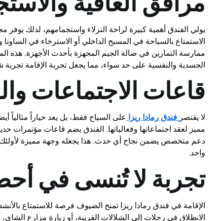
مرافق العافية والاست
يولي الفندق أهمية كبيرة لراحة النزلاء واستجمامهم، لذلك يوفر 
الاستمتاع بالسباحة في المسبح الداخلي أو الاسترخاء في الساونا وا
ممارسة التمارين في صالة الجيم المجهزة بأحدث الأجهزة. هذه الم
الجسدية والنفسية على حد سواء، مما يجعل تجربة الإقامة تجربة شا
قاعات الاجتماعات وال
لا يقتصر
فندق رمادا ريزا
على السياح فقط، بل يعد خياراً مثالياً 
مميز لعقد اجتماعاتها وفعالياتها. الفندق يضم قاعات مؤتمرات ح
دعم متخصص يضمن نجاح أي حدث. هذا يجعله وجهة مميزة لأولئك ال
واحد.
تجربة لا تُنسى في أحض
الإقامة في فندق رمادا ريزا تمنح الضيوف فرصة للاستمتاع بالأنشط
الانطلاق في رحلات إلى الشلالات القريبة، أو زيارة مزارع الشاي،