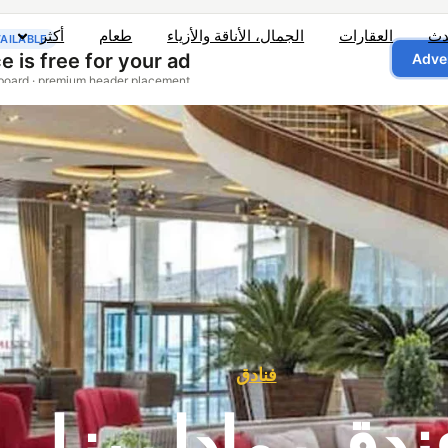
دث
العقارات
الجمال، الأناقة والأزياء
طعام
أكثر
فنادق
ندق رمادا ريزا