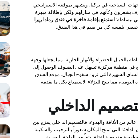
لوجهات السياحية في تركيا، ويشتهر بموقعه الاستراتيجي
وف يشعرون وكأنهم في منازلهم ولكن بإطلالة مبهرة
هي ببساطة:
استمتع بإقامة فاخرة في فندق رمادا ريزا
قيقي يلمسه كل من يقيم في هذا الفندق.
طة بالجبال الخضراء والأنهار الجارية، مما يجعلها وجهة
 في منطقة مركزية تسهل على الضيوف الوصول إلى
الشاي الشهيرة التي تزين سفوح الجبال. موقع الفندق
ليومية، مما يتيح للنزلاء الاستمتاع بكل ما تقدمه
لتصميم الداخلي
عالم من الأناقة والهدوء، فالتصميم الداخلي يمزج بين
الدافئة التي تمنح المكان شعوراً بالترحيب والسكينة.
بطريقة مدروسة لتخلق جواً من الراحة البصرية