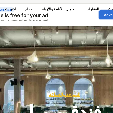
دث
العقارات
الجمال، الأناقة والأزياء
طعام
أكثر
السياحة والضيافة
فندق بريرا