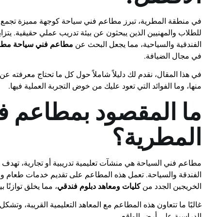
في منطقة المطرية، تبرز مطاعم فني سياحة كوجهة مميزة تجمع بي
للطلاب والمهنيين الذين يبحثون عن بيئة تدريب عملي حقيقية. يتزا
الفندقية والسياحية، مما يجعل البحث عن
مطاعم فني سياحة مطر
في مجال الضيافة.
في هذا المقال، نقدم لك دليلاً شاملاً حول كل ما تحتاج معرفته 
منها، وما الفوائد التي تعود عليك من خوض التجربة العملية فيها.
ما المقصود بمطاعم ف
المطرية؟
مطاعم فني السياحة هي منشآت تعليمية تدريبية أو تجارية، تهدف 
الفندقة والسياحة. تعمل هذه المطاعم على تقديم خدمات طعام وضيا
الخريجين الجدد من
كليات ومعاهد دبلوم فندقي
، مما يخلق توازنًا ب
غالبًا ما تتعاون هذه المطاعم مع المعاهد التعليمية القريبة، وت
الدراسية على أرض الواقع.