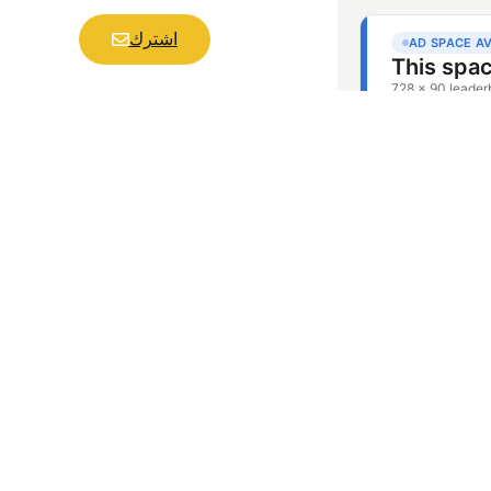
اشترك
طريه