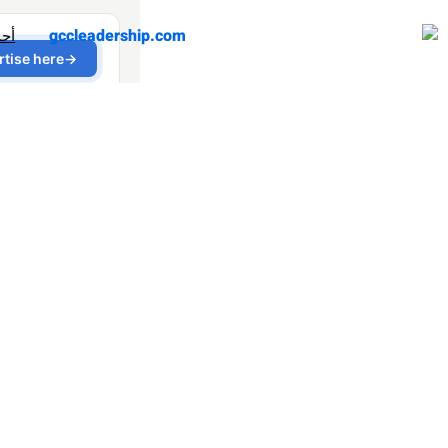
أح
ش مطاعم