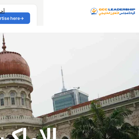
أح
الاماكن