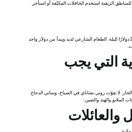
مناطق الريفية استخدم الحافلات المكيّفة أو استأجر
يمكنك حجز نزل اقتصادي بـ10 دولارات أو منتجع خمس نجوم بـ250 دولارًا لليلة. الطعام الشارعي لذيذ ويبدأ من دولار واحد
ت.
ية التي يجب
حار. لا تفوّت روتي تشاناي في الصباح، وساتي الدجاج
 الملايو والهند والصين.
ل والعائلات