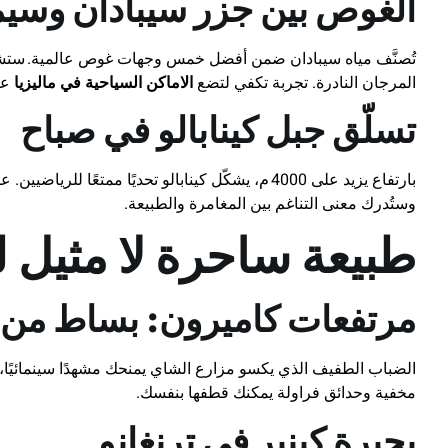
الغوص بين جزر سيبادان وسيم
تُصنَّف مياه سيبادان ضمن أفضل خمس وجهات غوص عالمية. ستش
المرجان النادرة. تجربة تكفي لتضع
الاماكن السياحية في ماليزيا
عل
تسلّق جبل كينابالو في صباح
بارتفاع يزيد على 4000 م، يشكّل كينابالو تحديًا ممتع
وستُدرك معنى التناغم بين المغامرة والطبيعة.
طبيعة ساحرة لا مثيل ل
مرتفعات كاميرون: بساط من ا
الضباب الطفيف الذي يكسو مزارع الشاي يمنحك مشهدًا سينمائيًا، 
مخفية وحدائق فراولة يمكنك قطفها بنفسك.
بحيرة كينير في ترنغانو