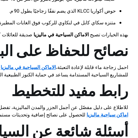
حوض أكواريا KLCC الذي يضم نفقًا زجاجيًا بطول 90 م.
متنزه سكاي كابل في لنكاوي للركوب فوق الغابات المطيرة على ا
بهذه الخيارات تصبح
الاماكن السياحية في ماليزيا
صديقة للعائلات ك
نصائح للحفاظ على البيئ
احمل زجاجة ماء قابلة لإعادة التعبئة،
الاماكن السياحية في ماليزيا
و
للمشاريع السياحية المستدامة يساعد في حماية الكنوز الطبيعية الما
رابط مفيد للتخطيط
للاطلاع على دليل مفصّل عن أجمل الجزر والمدن الماليزية، تفضل 
اماكن سياحية ماليزيا
للحصول على نصائح إضافية وتحديثات مستم
أسئلة شائعة عن السياح