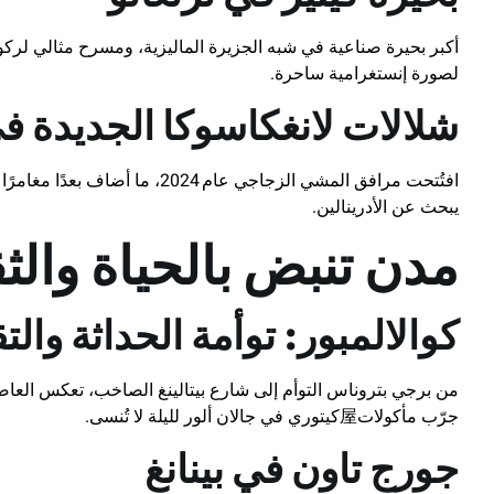
أكبر بحيرة صناعية في شبه الجزيرة الماليزية، ومسرح مثالي لرك
لصورة إنستغرامية ساحرة.
شلالات لانغكاسوكا الجديدة ف
افتُتحت مرافق المشي الزجاجي عام 2024، ما أضاف بعدًا مغامرًا يجعل
يبحث عن الأدرينالين.
مدن تنبض بالحياة والث
كوالالمبور: توأمة الحداثة والتق
من برجي بتروناس التوأم إلى شارع بيتالينغ الصاخب، تعكس العاصمة 
جرّب مأكولات屋كيتوري في جالان ألور لليلة لا تُنسى.
جورج تاون في بينانغ