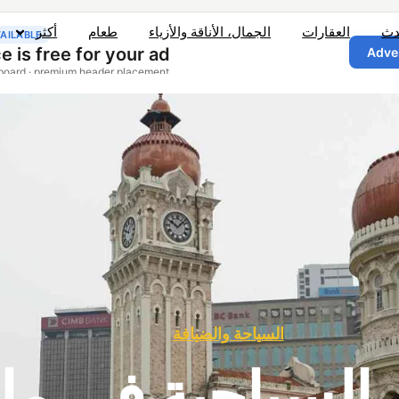
دث
العقارات
الجمال، الأناقة والأزياء
طعام
أكثر
السياحة والضيافة
 السياحية في مال