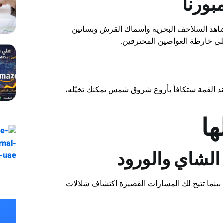
بورنا
اهد السلاحف البحرية وأسماك القرش وبساتين
ى خارطة الغواصين المحترفين.
ًا للرياضيين. عند القمة ستكافأ بأروع شروق شمس يمكنك تخيّله،
ها
لشاي والورود
بينما تتيح لك المسارات القصيرة اكتشاف شلالات