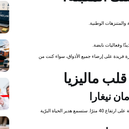
 والمتنزهات الوطنية.
يذًا وفعاليات نابضة.
ة فريدة على إرضاء جميع الأذواق، سواء كنت من
لب ماليزيا
ان نيغارا
أقدم غابة مطيرة في العالم تمنحك فرصة السير فوق جسور معلّقة على ارتفاع 40 مترًا. ستسمع هدير الحياة البرّية