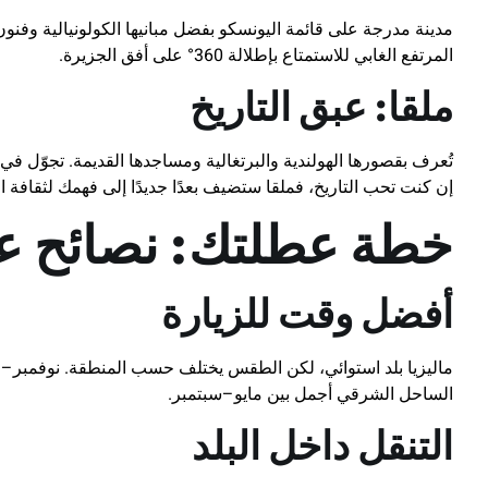
مدينة مدرجة على قائمة اليونسكو بفضل مبانيها الكولونيالية وفنو
المرتفع الغابي للاستمتاع بإطلالة 360° على أفق الجزيرة.
ملقا: عبق التاريخ
تُعرف بقصورها الهولندية والبرتغالية ومساجدها القديمة. تجوّل ف
إن كنت تحب التاريخ، فملقا ستضيف بعدًا جديدًا إلى فهمك لثقافة الم
خطة عطلتك: نصائح عم
أفضل وقت للزيارة
ماليزيا بلد استوائي، لكن الطقس يختلف حسب المنطقة. نوفمبر–م
الساحل الشرقي أجمل بين مايو–سبتمبر.
التنقل داخل البلد