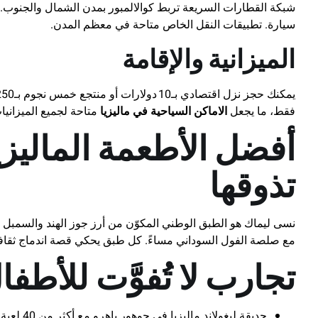
شبكة القطارات السريعة تربط كوالالمبور بمدن الشمال والجنوب. لل
سيارة. تطبيقات النقل الخاص متاحة في معظم المدن.
الميزانية والإقامة
فقط، ما يجعل
الاماكن السياحية في ماليزيا
متاحة لجميع الميزانيا
أفضل الأطعمة الماليز
تذوقها
نسى ليماك هو الطبق الوطني المكوّن من أرز جوز الهند والسمبل ال
مع صلصة الفول السوداني مساءً. كل طبق يحكي قصة اندماج ثقافات
تجارب لا تُفوَّت للأطفا
حديقة ليغولاند ماليزيا في جوهور باهرو مع أكثر من 40 لعبة مائية.